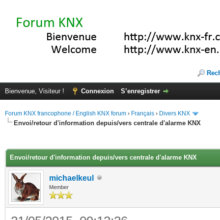
Rec
Bienvenue, Visiteur !
Connexion
S’enregistrer
Forum KNX francophone / English KNX forum
›
Français
›
Divers KNX
Envoi/retour d'information depuis/vers centrale d'alarme KNX
(s))
Envoi/retour d'information depuis/vers centrale d'alarme KNX
michaelkeul
Member