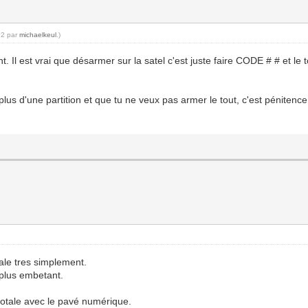
02 par
michaelkeul
.)
 Il est vrai que désarmer sur la satel c'est juste faire CODE # # et l
us d'une partition et que tu ne veux pas armer le tout, c'est pénitence
pale tres simplement.
 plus embetant.
 totale avec le pavé numérique.