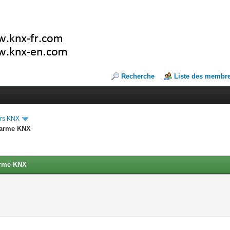
Recherche
Liste des membr
ers KNX
alarme KNX
larme KNX