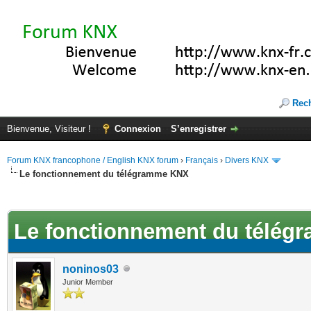
Rec
Bienvenue, Visiteur !
Connexion
S’enregistrer
Forum KNX francophone / English KNX forum
›
Français
›
Divers KNX
Le fonctionnement du télégramme KNX
(s))
Le fonctionnement du télé
noninos03
Junior Member