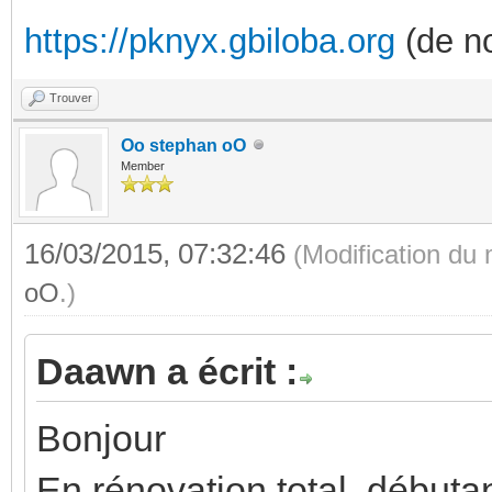
https://pknyx.gbiloba.org
(de no
Trouver
Oo stephan oO
Member
16/03/2015, 07:32:46
(Modification du
oO
.)
Daawn a écrit :
Bonjour
En rénovation total, débutant