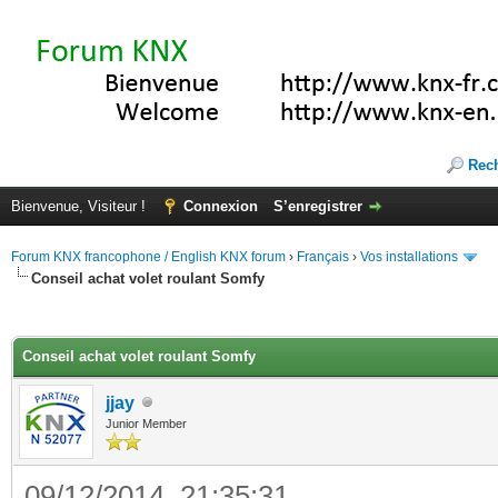
Rec
Bienvenue, Visiteur !
Connexion
S’enregistrer
Forum KNX francophone / English KNX forum
›
Français
›
Vos installations
Conseil achat volet roulant Somfy
(s))
Conseil achat volet roulant Somfy
jjay
Junior Member
09/12/2014, 21:35:31