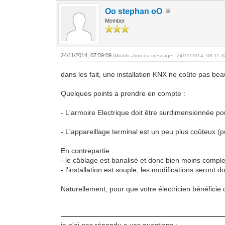
Oo stephan oO
Member
24/11/2014, 07:59:09
(Modification du message : 24/11/2014, 08:11:
dans les fait, une installation KNX ne coûte pas beau
Quelques points a prendre en compte :
- L'armoire Electrique doit être surdimensionnée pou
- L'appareillage terminal est un peu plus coûteux (
En contrepartie :
- le câblage est banalisé et donc bien moins compl
- l'installation est souple, les modifications seront d
Naturellement, pour que votre électricien bénéficie de
je n'ai pas répondu a vos questions :