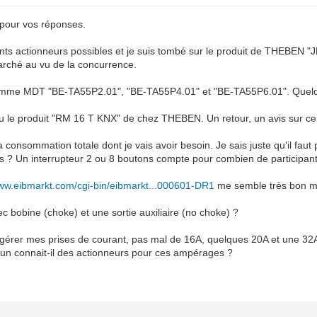
pour vos réponses.
ents actionneurs possibles et je suis tombé sur le produit de THEBEN
arché au vu de la concurrence.
amme MDT "BE-TA55P2.01", "BE-TA55P4.01" et "BE-TA55P6.01". Quelqu'un
 vu le produit "RM 16 T KNX" de chez THEBEN. Un retour, un avis sur ce
la consommation totale dont je vais avoir besoin. Je sais juste qu'il fa
s ? Un interrupteur 2 ou 8 boutons compte pour combien de participan
www.eibmarkt.com/cgi-bin/eibmarkt...000601-DR1
me semble très bon mar
ec bobine (choke) et une sortie auxiliaire (no choke) ?
 gérer mes prises de courant, pas mal de 16A, quelques 20A et une 3
'un connait-il des actionneurs pour ces ampérages ?