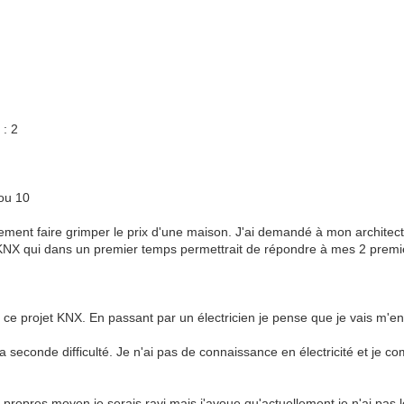
: 2
ou 10
idement faire grimper le prix d'une maison. J'ai demandé à mon archite
ion KNX qui dans un premier temps permettrait de répondre à mes 2 premi
ce projet KNX. En passant par un électricien je pense que je vais m'en s
à ma seconde difficulté. Je n'ai pas de connaissance en électricité et j
mes propres moyen je serais ravi mais j'avoue qu'actuellement je n'ai pa