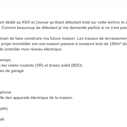
um dédié au KNX et j'avoue qu'étant débutant total sur cette techno et a
tête. Comme beaucoup de débutant je me demande parfois si ce n'est pa
entrain de faire construire ma future maison. Les travaux de terrassem
 Mon projet immobilier est une maison passive à ossature bois de 180m² d
de contrôler mon réseau électrique.
 temps:
 les volets roulants (VR) et brises soleil (BSO).
rtes de garage.
rtphone.
lle des appareils électrique de la maison.
mple).
ail.