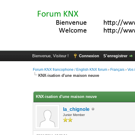
Bienvenue, Visiteur !
Connexion
S’enregistrer
Forum KNX francophone / English KNX forum
›
Français
›
Vos 
KNX-isation d'une maison neuve
Moyenne : 5 (1 vote(s))
1
2
3
4
5
KNX-isation d'une maison neuve
la_chignole
Junior Member