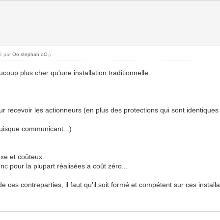
32 par
Oo stephan oO
.)
coup plus cher qu'une installation traditionnelle.
r recevoir les actionneurs (en plus des protections qui sont identiques
puisque communicant...)
exe et coûteux.
onc pour la plupart réalisées a coût zéro...
 ces contreparties, il faut qu'il soit formé et compétent sur ces installat