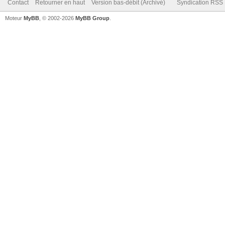
Contact
Retourner en haut
Version bas-débit (Archivé)
Syndication RSS
Moteur
MyBB
, © 2002-2026
MyBB Group
.