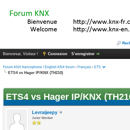
Rec
Bienvenue, Visiteur !
Connexion
S’enregistrer
Forum KNX francophone / English KNX forum
›
Français
›
ETS
ETS4 vs Hager IP/KNX (TH210)
(s))
ETS4 vs Hager IP/KNX (TH21
Levraijeepy
Junior Member