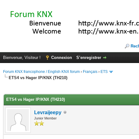
Rec
Bienvenue, Visiteur !
Connexion
S’enregistrer
Forum KNX francophone / English KNX forum
›
Français
›
ETS
ETS4 vs Hager IP/KNX (TH210)
(s))
ETS4 vs Hager IP/KNX (TH210)
Levraijeepy
Junior Member