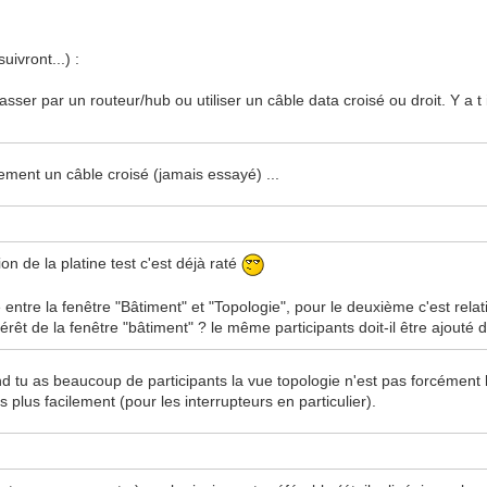
uivront...) :
passer par un routeur/hub ou utiliser un câble data croisé ou droit. Y a 
blement un câble croisé (jamais essayé) ...
n de la platine test c'est déjà raté
entre la fenêtre "Bâtiment" et "Topologie", pour le deuxième c'est relativem
térêt de la fenêtre "bâtiment" ? le même participants doit-il être ajout
and tu as beaucoup de participants la vue topologie n'est pas forcément 
s plus facilement (pour les interrupteurs en particulier).