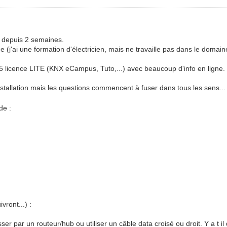
 depuis 2 semaines.
 (j'ai une formation d'électricien, mais ne travaille pas dans le domain
.5 licence LITE (KNX eCampus, Tuto,...) avec beaucoup d'info en ligne.
allation mais les questions commencent à fuser dans tous les sens..
de :
vront...) :
sser par un routeur/hub ou utiliser un câble data croisé ou droit. Y a t 