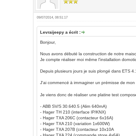
09/07/2014, 08:51:17
Levraijeepy a écrit :
Bonjour,
Nous avons débuté la construction de notre mais
Je compte réaliser moi même l'installation domotiq
Depuis plusieurs jours je suis plongé dans ETS 4.
J'ai commencé à immaginer un prémisse de mon in
Je viens donc de réaliser une platine test compos
- ABB SV/S 30.640.5 (Alim 640mA)
- Hager TH 210 (interface IP/KNX)
- Hager TXA 206C (contacteur 6x16A)
- Hager TXA 210 (variation 1x600W)
- Hager TXA 207B (contacteur 10x10A
- Hager TXA 224 (commande store 4x6A)