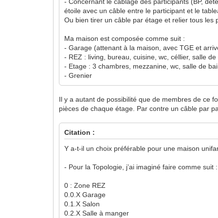
- Concernant le câblage des participants (BP, déte
étoile avec un câble entre le participant et le tab
Ou bien tirer un câble par étage et relier tous les
Ma maison est composée comme suit :
- Garage (attenant à la maison, avec TGE et arri
- REZ : living, bureau, cuisine, wc, céllier, salle d
- Etage : 3 chambres, mezzanine, wc, salle de ba
- Grenier
Il y a autant de possibilité que de membres de ce fo
pièces de chaque étage. Par contre un câble par parti
Citation :
Y a-t-il un choix préférable pour une maison unifam
- Pour la Topologie, j’ai imaginé faire comme suit :
0 : Zone REZ
0.0.X Garage
0.1.X Salon
0.2.X Salle à manger