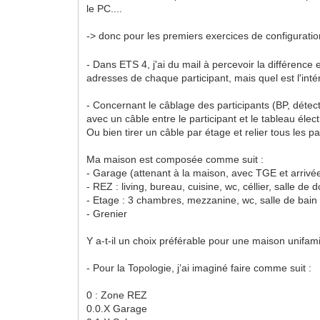
le PC....
-> donc pour les premiers exercices de configuration
- Dans ETS 4, j'ai du mail à percevoir la différence en
adresses de chaque participant, mais quel est l'inté
- Concernant le câblage des participants (BP, détect
avec un câble entre le participant et le tableau éle
Ou bien tirer un câble par étage et relier tous les p
Ma maison est composée comme suit :
- Garage (attenant à la maison, avec TGE et arrivé
- REZ : living, bureau, cuisine, wc, céllier, salle de
- Etage : 3 chambres, mezzanine, wc, salle de bain
- Grenier
Y a-t-il un choix préférable pour une maison unifamil
- Pour la Topologie, j’ai imaginé faire comme suit :
0 : Zone REZ
0.0.X Garage