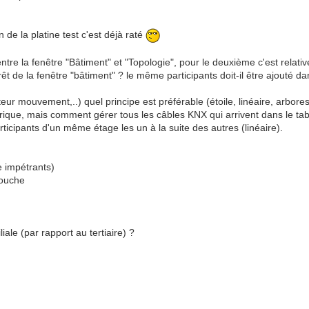
 de la platine test c'est déjà raté
tre la fenêtre "Bâtiment" et "Topologie", pour le deuxième c'est relativemen
rêt de la fenêtre "bâtiment" ? le même participants doit-il être ajouté
eur mouvement,..) quel principe est préférable (étoile, linéaire, arbore
ctrique, mais comment gérer tous les câbles KNX qui arrivent dans le tab
articipants d'un même étage les un à la suite des autres (linéaire).
e impétrants)
 douche
iale (par rapport au tertiaire) ?