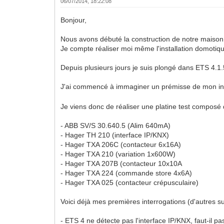
06/07/2014, 18:22:08
Bonjour,
Nous avons débuté la construction de notre maison
Je compte réaliser moi même l'installation domotique
Depuis plusieurs jours je suis plongé dans ETS 4.1
J'ai commencé à immaginer un prémisse de mon inst
Je viens donc de réaliser une platine test composé 
- ABB SV/S 30.640.5 (Alim 640mA)
- Hager TH 210 (interface IP/KNX)
- Hager TXA 206C (contacteur 6x16A)
- Hager TXA 210 (variation 1x600W)
- Hager TXA 207B (contacteur 10x10A
- Hager TXA 224 (commande store 4x6A)
- Hager TXA 025 (contacteur crépusculaire)
Voici déjà mes premières interrogations (d'autres sui
- ETS 4 ne détecte pas l'interface IP/KNX, faut-il pa