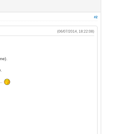
#2
(06/07/2014, 18:22:08)
ine).
e.
..