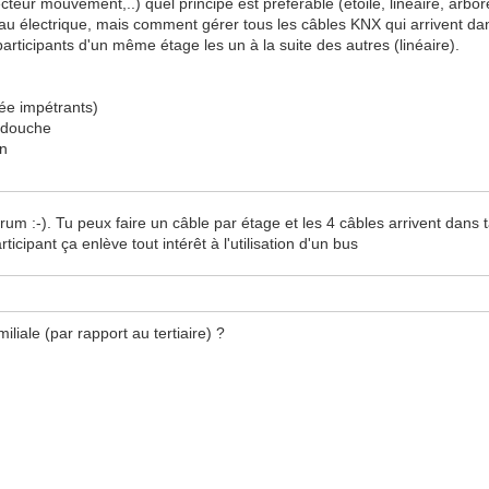
cteur mouvement,..) quel principe est préférable (étoile, linéaire, arb
leau électrique, mais comment gérer tous les câbles KNX qui arrivent dan
 participants d'un même étage les un à la suite des autres (linéaire).
vée impétrants)
e douche
in
rum :-). Tu peux faire un câble par étage et les 4 câbles arrivent dans
cipant ça enlève tout intérêt à l'utilisation d'un bus
iliale (par rapport au tertiaire) ?