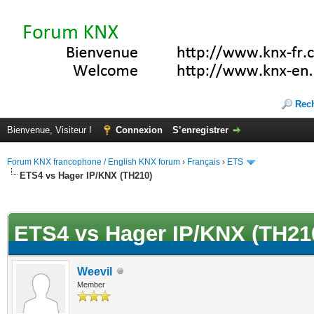
Rec
Bienvenue, Visiteur !
Connexion
S’enregistrer
Forum KNX francophone / English KNX forum
›
Français
›
ETS
ETS4 vs Hager IP/KNX (TH210)
(s))
ETS4 vs Hager IP/KNX (TH21
Weevil
Member