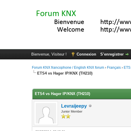
Bienvenue, Visiteur !
Connexion
S’enregistrer
Forum KNX francophone / English KNX forum
›
Français
›
ETS
ETS4 vs Hager IP/KNX (TH210)
Moyenne : 0 (0 vote(s))
1
2
3
4
5
ETS4 vs Hager IP/KNX (TH210)
Levraijeepy
Junior Member