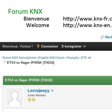
Rec
Bienvenue, Visiteur !
Connexion
S’enregistrer
Forum KNX francophone / English KNX forum
›
Français
›
ETS
ETS4 vs Hager IP/KNX (TH210)
(s))
ETS4 vs Hager IP/KNX (TH210)
Levraijeepy
Junior Member