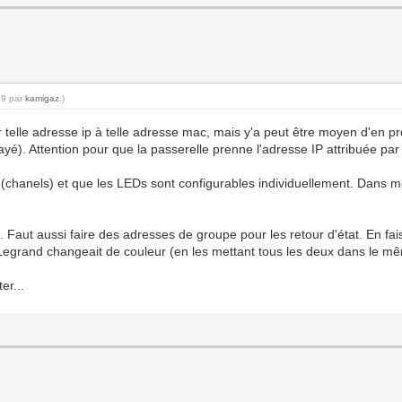
09 par
kamigaz
.)
ner telle adresse ip à telle adresse mac, mais y'a peut être moyen d'en
sayé). Attention pour que la passerelle prenne l'adresse IP attribuée pa
 (chanels) et que les LEDs sont configurables individuellement. Dans m
). Faut aussi faire des adresses de groupe pour les retour d'état. En f
r Legrand changeait de couleur (en les mettant tous les deux dans le mê
er...