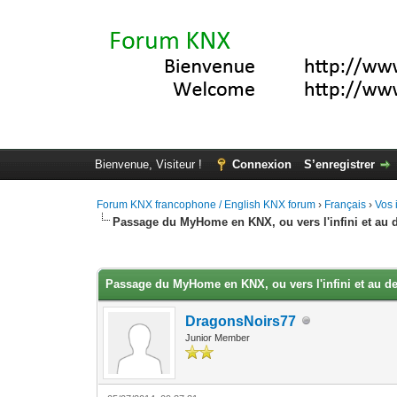
Bienvenue, Visiteur !
Connexion
S’enregistrer
Forum KNX francophone / English KNX forum
›
Français
›
Vos 
Passage du MyHome en KNX, ou vers l'infini et au 
Moyenne : 0 (0 vote(s))
1
2
3
4
5
Passage du MyHome en KNX, ou vers l'infini et au de
DragonsNoirs77
Junior Member