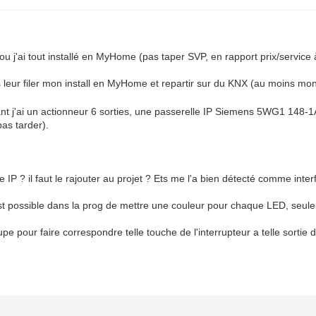
 ou j'ai tout installé en MyHome (pas taper SVP, en rapport prix/service
 leur filer mon install en MyHome et repartir sur du KNX (au moins mon
ant j'ai un actionneur 6 sorties, une passerelle IP Siemens 5WG1 148-1
pas tarder).
e IP ? il faut le rajouter au projet ? Ets me l'a bien détecté comme int
 est possible dans la prog de mettre une couleur pour chaque LED, seul
pe pour faire correspondre telle touche de l'interrupteur a telle sortie de