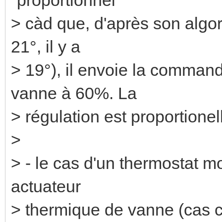
> càd que, d'après son algor
21°, il y a
> 19°), il envoie la comman
vanne à 60%. La
> régulation est proportionel
>
> - le cas d'un thermostat m
actuateur
> thermique de vanne (cas 