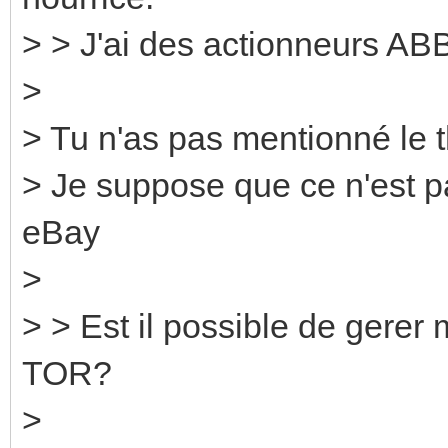
> > J'ai des actionneurs AB
>
> Tu n'as pas mentionné le 
> Je suppose que ce n'est pas
eBay
>
> > Est il possible de gere
TOR?
>