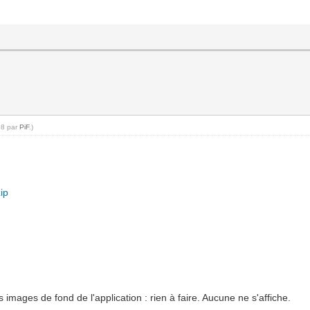
08 par
PiF
.)
ip
s images de fond de l'application : rien à faire. Aucune ne s'affiche.