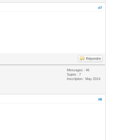
#7
Répondre
Messages : 46
Sujets : 7
Inscription : May 2014
#8