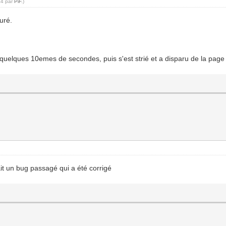
44 par
PiF
.)
guré.
u quelques 10emes de secondes, puis s'est strié et a disparu de la page 
ait un bug passagé qui a été corrigé