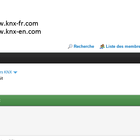
Recherche
Liste des membr
ers KNX
it
t