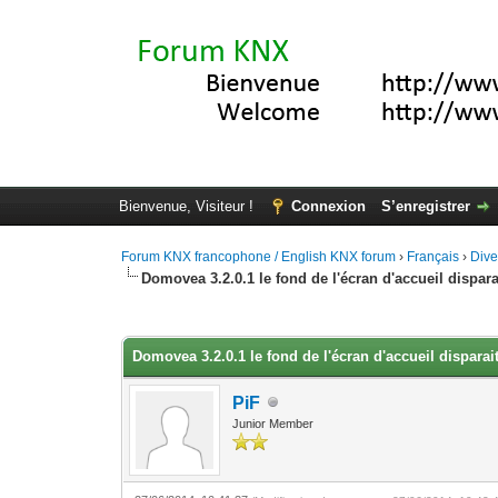
Bienvenue, Visiteur !
Connexion
S’enregistrer
Forum KNX francophone / English KNX forum
›
Français
›
Div
Domovea 3.2.0.1 le fond de l'écran d'accueil dispara
Moyenne : 0 (0 vote(s))
1
2
3
4
5
Domovea 3.2.0.1 le fond de l'écran d'accueil disparai
PiF
Junior Member