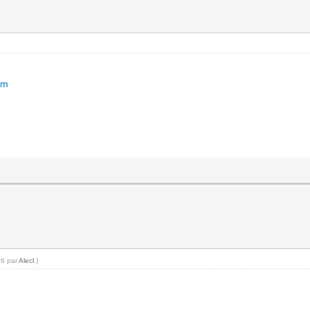
tm
26 par
Alecl
.)