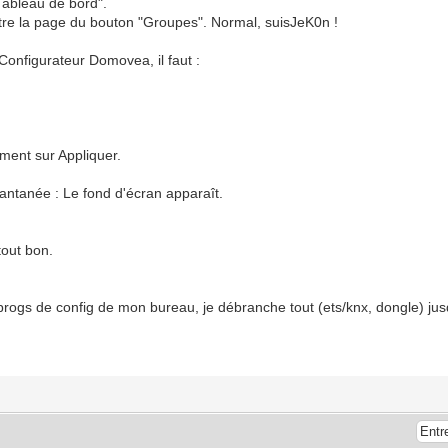
Tableau de bord".
tre la page du bouton "Groupes". Normal, suisJeK0n !
Configurateur Domovea, il faut :
tement sur Appliquer.
tantanée : Le fond d'écran apparaît.
 tout bon.
es progs de config de mon bureau, je débranche tout (ets/knx, dongle) ju