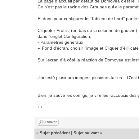
La page d'accueil par défaut de Domovea c'est le "
Ce n'est pas la racine des Groupes qui elle paramè
Et donc pour configurer le "Tableau de bord" par le 
Cliqueter Profils, (en bas de la colonne de gauche)
dans l'onglet Configuration,
- Paramètres généraux
-- Fond d'écran, choisir l'image et Cliquer d'éllllica
Sur l'écran d'à côté la réaction de Domovea est ins
J'ai testé plusieurs images, plusieurs tailles... C'est
Bien, je sauve les configs, je vire les raccoucis d
++
Trouver
«
Sujet précédent
|
Sujet suivant
»