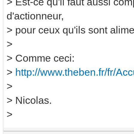
> Est-ce qu'il faut aussi co
d'actionneur,
> pour ceux qu'ils sont ali
>
> Comme ceci:
>
http://www.theben.fr/fr/Ac
>
> Nicolas.
>