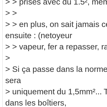
> > prises avec du 1.5², meme
> >
> > en plus, on sait jamais 
ensuite : (netoyeur
> > vapeur, fer a repasser, ra
>
> Si ça passe dans la norme,
sera
> uniquement du 1,5mm²... T
dans les boîtiers,