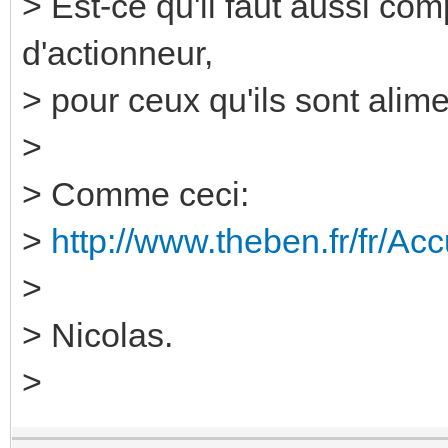
> Est-ce qu'il faut aussi co
d'actionneur,
> pour ceux qu'ils sont ali
>
> Comme ceci:
>
http://www.theben.fr/fr/Ac
>
> Nicolas.
>