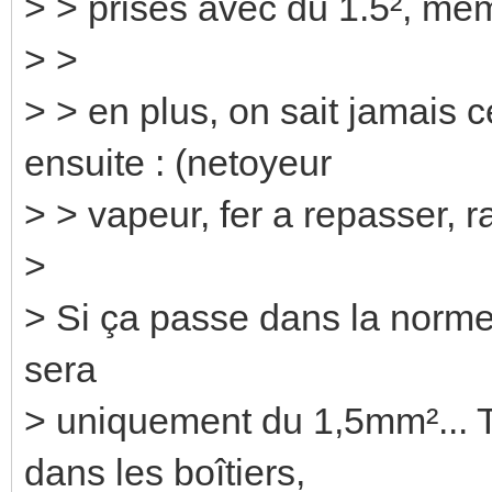
> > prises avec du 1.5², meme
> >
> > en plus, on sait jamais 
ensuite : (netoyeur
> > vapeur, fer a repasser, ra
>
> Si ça passe dans la norme,
sera
> uniquement du 1,5mm²... T
dans les boîtiers,