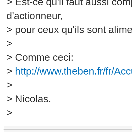
> Est-ce qu'il faut aussi co
d'actionneur,
> pour ceux qu'ils sont ali
>
> Comme ceci:
>
http://www.theben.fr/fr/Ac
>
> Nicolas.
>