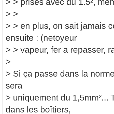
> > prises avec du 1.5², meme
> >
> > en plus, on sait jamais 
ensuite : (netoyeur
> > vapeur, fer a repasser, ra
>
> Si ça passe dans la norme,
sera
> uniquement du 1,5mm²... T
dans les boîtiers,