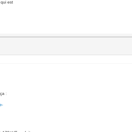
 qui est
ça :
e-