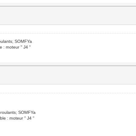
 roulants; SOMFYa
e : moteur " J4 "
ts roulants; SOMFYa
ble : moteur " J4 "