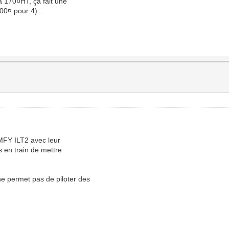
à 170¤HT, ça fait une
00¤ pour 4)...
MFY ILT2 avec leur
s en train de mettre
e permet pas de piloter des