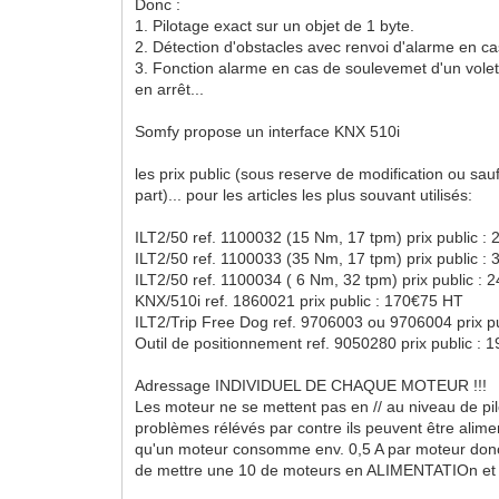
Donc :
1. Pilotage exact sur un objet de 1 byte.
2. Détection d'obstacles avec renvoi d'alarme en ca
3. Fonction alarme en cas de soulevemet d'un volet 
en arrêt...
Somfy propose un interface KNX 510i
les prix public (sous reserve de modification ou sa
part)... pour les articles les plus souvant utilisés:
ILT2/50 ref. 1100032 (15 Nm, 17 tpm) prix public :
ILT2/50 ref. 1100033 (35 Nm, 17 tpm) prix public :
ILT2/50 ref. 1100034 ( 6 Nm, 32 tpm) prix public :
KNX/510i ref. 1860021 prix public : 170€75 HT
ILT2/Trip Free Dog ref. 9706003 ou 9706004 prix p
Outil de positionnement ref. 9050280 prix public :
Adressage INDIVIDUEL DE CHAQUE MOTEUR !!!
Les moteur ne se mettent pas en // au niveau de pi
problèmes rélévés par contre ils peuvent être alimen
qu'un moteur consomme env. 0,5 A par moteur donc 
de mettre une 10 de moteurs en ALIMENTATIOn et n