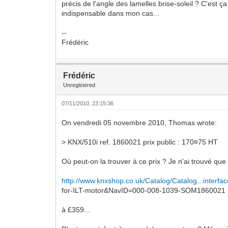
précis de l'angle des lamelles brise-soleil ? C'est ça
indispensable dans mon cas...
--
Frédéric
Frédéric
Unregistered
07/11/2010, 23:15:36
On vendredi 05 novembre 2010, Thomas wrote:
> KNX/510i ref. 1860021 prix public : 170¤75 HT
Où peut-on la trouver à ce prix ? Je n'ai trouvé que 
http://www.knxshop.co.uk/Catalog/Catalog...interfac
for-ILT-motor&NavID=000-008-1039-SOM1860021
à £359...