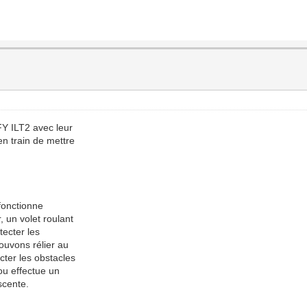
Y ILT2 avec leur
en train de mettre
fonctionne
, un volet roulant
tecter les
pouvons rélier au
cter les obstacles
 ou effectue un
scente.