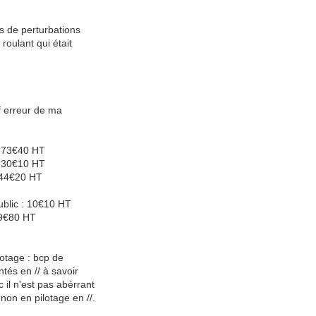
s de perturbations
roulant qui était
uf erreur de ma
 273€40 HT
 330€10 HT
 244€20 HT
ublic : 10€10 HT
 19€80 HT
lotage : bcp de
tés en // à savoir
il n'est pas abérrant
on en pilotage en //.