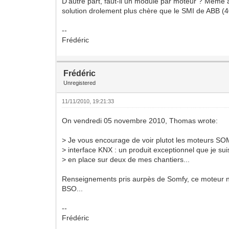
D'autre part, faut-il un module par moteur ? Même 
solution drolement plus chère que le SMI de ABB (4
--
Frédéric
Frédéric
Unregistered
11/11/2010, 19:21:33
On vendredi 05 novembre 2010, Thomas wrote:
> Je vous encourage de voir plutot les moteurs SO
> interface KNX : un produit exceptionnel que je sui
> en place sur deux de mes chantiers...
Renseignements pris aurpès de Somfy, ce moteur n
BSO...
--
Frédéric