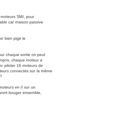
es moteurs SMI, pour
sable car maison passive
ir bien pigé le
sur chaque sortie on peut
ompris, chaque moteur a
nc piloter 16 moteurs de
teurs connectés sur la même
 ?
moteurs en // sur un
rs vont bouger ensemble,