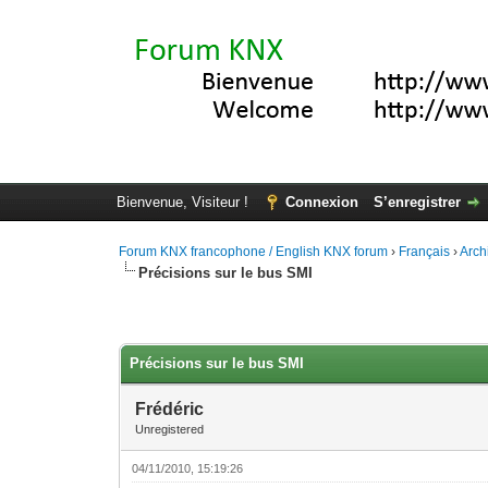
Bienvenue, Visiteur !
Connexion
S’enregistrer
Forum KNX francophone / English KNX forum
›
Français
›
Arch
Précisions sur le bus SMI
Moyenne : 0 (0 vote(s))
1
2
3
4
5
Précisions sur le bus SMI
Frédéric
Unregistered
04/11/2010, 15:19:26