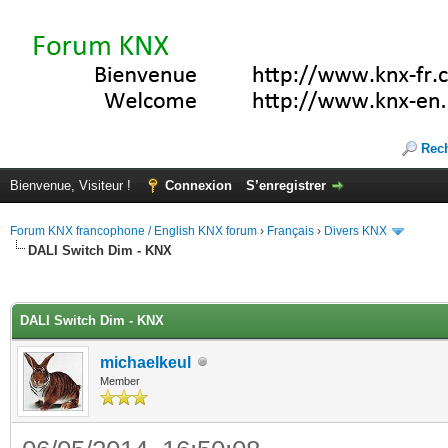
Rec
Bienvenue, Visiteur !
Connexion
S’enregistrer
Forum KNX francophone / English KNX forum
›
Français
›
Divers KNX
DALI Switch Dim - KNX
(s))
DALI Switch Dim - KNX
michaelkeul
Member