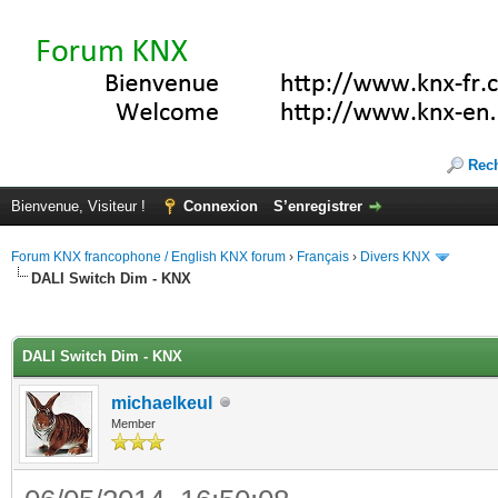
Rec
Bienvenue, Visiteur !
Connexion
S’enregistrer
Forum KNX francophone / English KNX forum
›
Français
›
Divers KNX
DALI Switch Dim - KNX
(s))
DALI Switch Dim - KNX
michaelkeul
Member