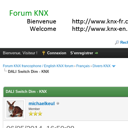
Rec
Bienvenue, Visiteur !
Connexion
S’enregistrer
Forum KNX francophone / English KNX forum
›
Français
›
Divers KNX
DALI Switch Dim - KNX
(s))
DALI Switch Dim - KNX
michaelkeul
Member