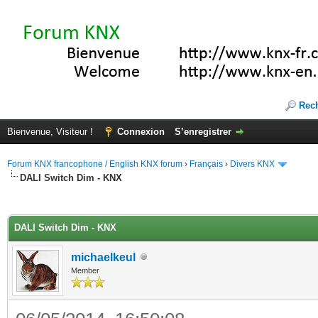
Rec
Bienvenue, Visiteur !
Connexion
S’enregistrer
Forum KNX francophone / English KNX forum
›
Français
›
Divers KNX
DALI Switch Dim - KNX
(s))
DALI Switch Dim - KNX
michaelkeul
Member