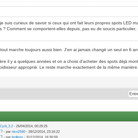
 je suis curieux de savoir si ceux qui ont fait leurs propres spots LED
? Comment se comportent-elles depuis, pas eu de soucis particulier, et
tout marche toujours aussi bien. J'en ai jamais changé un seul en 6 an
n frère il y a quelques années et on a choisi d'acheter des spots déjà mo
froidisseur approprié. Le reste marche exactement de la même manière
Cyril_3.2
- 26/04/2014, 00:29:25
 ?
- par
nico2580
- 28/12/2014, 23:16:22
 ?
- par
ferllings
- 31/12/2014, 16:30:59