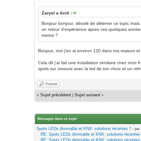
Zaryel a écrit :
Bonjour bonjour, désolé de déterrer ce topic mais
un retour d'expérience apres ces quelques années 
meme ?
Bonjour, moi j'en ai environ 120 dans ma maison et 
Cela dit j'ai fait une installation similaire chez mo
spots sur mesure avec la led de ton choix et un re
Trouver
«
Sujet précédent
|
Sujet suivant
»
Messages dans ce sujet
Spots LEDs dimmable et KNX: solutions récentes ?
- par
RE: Spots LEDs dimmable et KNX: solutions récentes
RE: Spots LEDs dimmable et KNX: solutions récentes