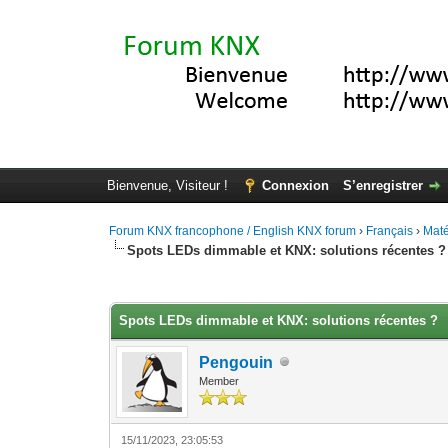
Bienvenue, Visiteur !
Connexion
S’enregistrer
Forum KNX francophone / English KNX forum
›
Français
›
Maté
Spots LEDs dimmable et KNX: solutions récentes ?
Moyenne : 5 (2 vote(s))
1
2
3
4
5
Spots LEDs dimmable et KNX: solutions récentes ?
Pengouin
Member
15/11/2023, 23:05:53