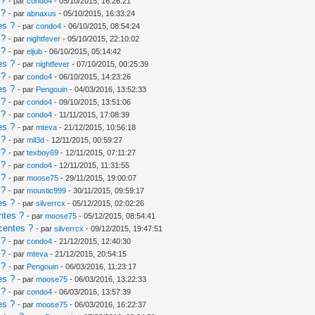
 ?
- par
condo4
- 05/10/2015, 16:26:21
 ?
- par
abnaxus
- 05/10/2015, 16:33:24
es ?
- par
condo4
- 06/10/2015, 08:54:24
 ?
- par
nightfever
- 05/10/2015, 22:10:02
 ?
- par
eljub
- 06/10/2015, 05:14:42
es ?
- par
nightfever
- 07/10/2015, 00:25:39
 ?
- par
condo4
- 06/10/2015, 14:23:26
es ?
- par
Pengouin
- 04/03/2016, 13:52:33
 ?
- par
condo4
- 09/10/2015, 13:51:06
 ?
- par
condo4
- 11/11/2015, 17:08:39
es ?
- par
mteva
- 21/12/2015, 10:56:18
 ?
- par
mil3d
- 12/11/2015, 00:59:27
 ?
- par
texboy69
- 12/11/2015, 07:11:27
 ?
- par
condo4
- 12/11/2015, 11:31:55
 ?
- par
moose75
- 29/11/2015, 19:00:07
 ?
- par
moustic999
- 30/11/2015, 09:59:17
es ?
- par
silverrcx
- 05/12/2015, 02:02:26
ntes ?
- par
moose75
- 05/12/2015, 08:54:41
centes ?
- par
silverrcx
- 09/12/2015, 19:47:51
 ?
- par
condo4
- 21/12/2015, 12:40:30
 ?
- par
mteva
- 21/12/2015, 20:54:15
 ?
- par
Pengouin
- 06/03/2016, 11:23:17
es ?
- par
moose75
- 06/03/2016, 13:22:33
 ?
- par
condo4
- 06/03/2016, 13:57:39
es ?
- par
moose75
- 06/03/2016, 16:22:37