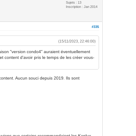
Sujets : 13
Inscription : Jan 2014
#335
(15/11/2023, 22:46:00)
 maison "version condo4" auraient éventuellement
 content d'avoir pris le temps de les créer vous-
content. Aucun souci depuis 2019. Ils sont
souviens que certains recommandaient les Kanlux