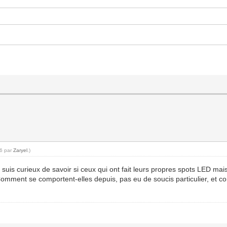
26 par
Zaryel
.)
e suis curieux de savoir si ceux qui ont fait leurs propres spots LED m
mment se comportent-elles depuis, pas eu de soucis particulier, et co