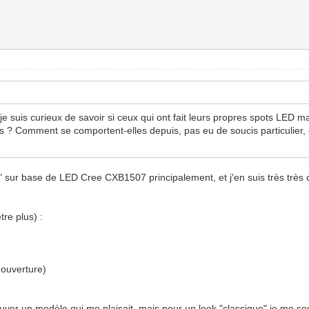
 je suis curieux de savoir si ceux qui ont fait leurs propres spots LED
? Comment se comportent-elles depuis, pas eu de soucis particulier, et
" sur base de LED Cree CXB1507 principalement, et j'en suis très très 
tre plus) :
'ouverture)
rouver un modèle qui me plaisait, mais pour un look "classique" je me 