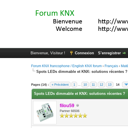
Bienvenue, Visiteur !
Connexion
S’enregistrer
Forum KNX francophone / English KNX forum
›
Français
›
Maté
Spots LEDs dimmable et KNX: solutions récentes ?
Moyenne : 5 (2 vote(s))
1
2
3
4
5
Pages (14) :
« Précédent
1
...
10
11
12
13
14
Spots LEDs dimmable et KNX: solutions récentes ?
filou59
Partner 66506