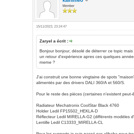
kalhimeo
Member
15/11/2023, 23:24:47
Zaryel a écrit :
Bonjour bonjour, désolé de déterrer ce topic mais
un retour d'expérience apres ces quelques années 
meme ?
J'ai construit une bonne vingtaine de spots "maison
alimentés par des drivers DALI 360/A et 560/S.
Pour le reste des pièces (certaines n'existent peut-ê
Radiateur Mechatronix CoolStar Black 4760
Holder Ledil FP15502_HEKLA-D
Réflecteur Ledil MIRELLA-G2 (différents modèles d
Lentille Ledil C13333_MIRELLA-CL
Pour les supports je suis passé par alibaba pour t