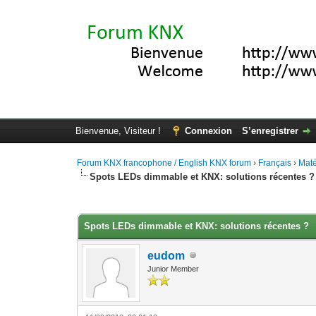
Bienvenue, Visiteur !
Connexion
S’enregistrer
Forum KNX francophone / English KNX forum
›
Français
›
Maté
Spots LEDs dimmable et KNX: solutions récentes ?
Moyenne : 5 (2 vote(s))
1
2
3
4
5
Spots LEDs dimmable et KNX: solutions récentes ?
eudom
Junior Member