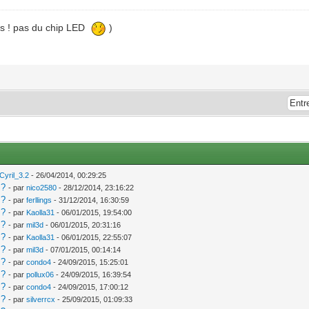
ots ! pas du chip LED
)
Cyril_3.2
- 26/04/2014, 00:29:25
 ?
- par
nico2580
- 28/12/2014, 23:16:22
 ?
- par
ferllings
- 31/12/2014, 16:30:59
 ?
- par
Kaolla31
- 06/01/2015, 19:54:00
 ?
- par
mil3d
- 06/01/2015, 20:31:16
 ?
- par
Kaolla31
- 06/01/2015, 22:55:07
 ?
- par
mil3d
- 07/01/2015, 00:14:14
 ?
- par
condo4
- 24/09/2015, 15:25:01
 ?
- par
pollux06
- 24/09/2015, 16:39:54
 ?
- par
condo4
- 24/09/2015, 17:00:12
 ?
- par
silverrcx
- 25/09/2015, 01:09:33