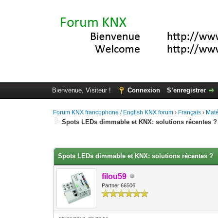
Bienvenue, Visiteur !
Connexion
S’enregistrer
Forum KNX francophone / English KNX forum
›
Français
›
Maté
Spots LEDs dimmable et KNX: solutions récentes ?
Moyenne : 5 (2 vote(s))
1
2
3
4
5
Spots LEDs dimmable et KNX: solutions récentes ?
filou59
Partner 66506