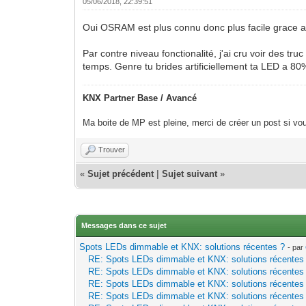
05/06/2018, 22:39:51
Oui OSRAM est plus connu donc plus facile grace a
Par contre niveau fonctionalité, j'ai cru voir des tr
temps. Genre tu brides artificiellement ta LED a 80%
KNX Partner Base / Avancé
Ma boite de MP est pleine, merci de créer un post si vou
Trouver
«
Sujet précédent
|
Sujet suivant
»
Messages dans ce sujet
Spots LEDs dimmable et KNX: solutions récentes ?
- par
RE: Spots LEDs dimmable et KNX: solutions récentes
RE: Spots LEDs dimmable et KNX: solutions récentes
RE: Spots LEDs dimmable et KNX: solutions récentes
RE: Spots LEDs dimmable et KNX: solutions récentes