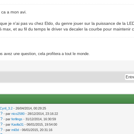
 ca a mon avi.
uc que je n'ai pas vu chez Eldo, du genre jouer sur la puissance de la LE
 max, et au fil du temps le driver va decaler la courbe pour maintenir c
s avez une question, cela profitera a tout le monde.
Cyril_3.2
- 26/04/2014, 00:29:25
 ?
- par
nico2580
- 28/12/2014, 23:16:22
 ?
- par
ferllings
- 31/12/2014, 16:30:59
 ?
- par
Kaolla31
- 06/01/2015, 19:54:00
 ?
- par
mil3d
- 06/01/2015, 20:31:16