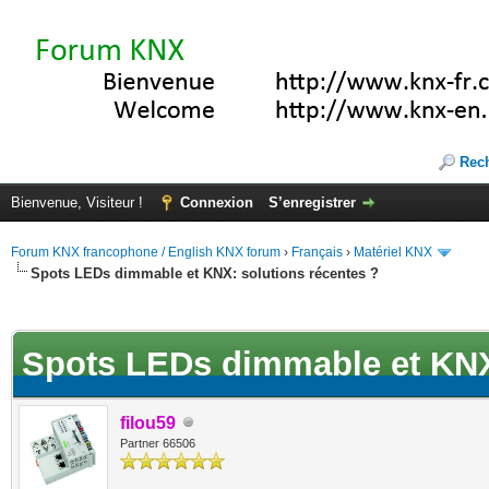
Rec
Bienvenue, Visiteur !
Connexion
S’enregistrer
Forum KNX francophone / English KNX forum
›
Français
›
Matériel KNX
Spots LEDs dimmable et KNX: solutions récentes ?
(s))
Spots LEDs dimmable et KNX:
filou59
Partner 66506