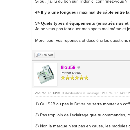
Si oui, j'ai lu du bon sur Tridonic, confirmez-vous ?
4> Il y a une longueur maximal de câble entre la 
5> Quels types d'équipements (encatrés nus et s
Je ne veux pas fabriquer mes spots moi même et j
Merci pour vos réponses et désolé si les question
Trouver
filou59
Partner 66506
26/07/2017, 14:04:11
(Modification du message : 26/07/2017, 14:06:
1) Oui S2B ou pas le Driver ne serra monter en coff
2) Pas trop loin de l'eclairage que tu commandes, m
3) Non la marque n'est pas en cause, les modules qu