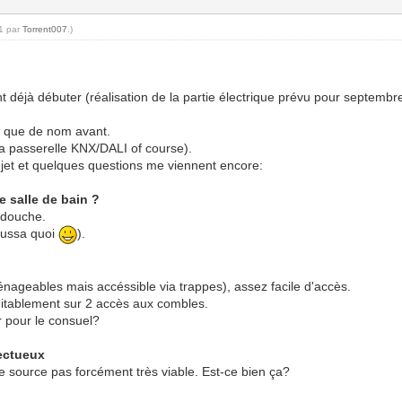
11 par
Torrent007
.)
t déjà débuter (réalisation de la partie électrique prévu pour septembre
t que de nom avant.
ia passerelle KNX/DALI of course).
ujet et quelques questions me viennent encore:
e salle de bain ?
a douche.
toussa quoi
).
nageables mais accéssible via trappes), assez facile d'accès.
équitablement sur 2 accès aux combles.
r pour le consuel?
fectueux
e source pas forcément très viable. Est-ce bien ça?