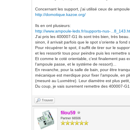
Concernant les support, j'ai utilisé ceux de ampoul
http://domotique.kazoe.org/
Ils en ont plusieurs:
http://www.ampoule-leds.fr/supports-nus-...8_143.h
J'ai pris les 400007-G1 ils sont très bien, très beau.
sinon, il arrivait parfois que le spot s’oriente a fond 
Pour récupérer le spot, il suffit de tirer sur le supp
et les ressortir tous pour peindre puis les remettre
Et comme le coté orientable, c'est finalement pas ex
l'ampoule passe, et le système de ressort)...
En revanche, pour la salle de bain, pour être tranqu
mécanique est merdique pour fixer l'ampoule, en plu
(mesuré au Luxmètre). Leur diamètre est plus petit, c
Du coup, je vais surement remettre des 400007-G1 s
Trouver
filou59
Partner 66506