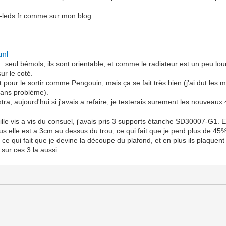
e-leds.fr comme sur mon blog:
tml
.. seul bémols, ils sont orientable, et comme le radiateur est un peu lour
sur le coté.
ort pour le sortir comme Pengouin, mais ça se fait très bien (j'ai dut les
 sans problème).
tra, aujourd'hui si j'avais a refaire, je testerais surement les nouvea
ille vis a vis du consuel, j'avais pris 3 supports étanche SD30007-G1. Et
s elle est a 3cm au dessus du trou, ce qui fait que je perd plus de 45
e qui fait que je devine la découpe du plafond, et en plus ils plaquent t
ur ces 3 la aussi.