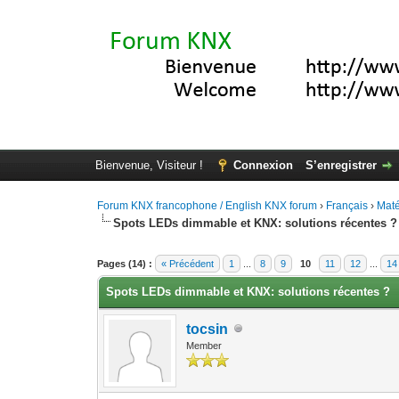
Bienvenue, Visiteur !
Connexion
S’enregistrer
Forum KNX francophone / English KNX forum
›
Français
›
Maté
Spots LEDs dimmable et KNX: solutions récentes ?
Moyenne : 5 (2 vote(s))
1
2
3
4
5
Pages (14) :
« Précédent
1
...
8
9
10
11
12
...
14
Spots LEDs dimmable et KNX: solutions récentes ?
tocsin
Member