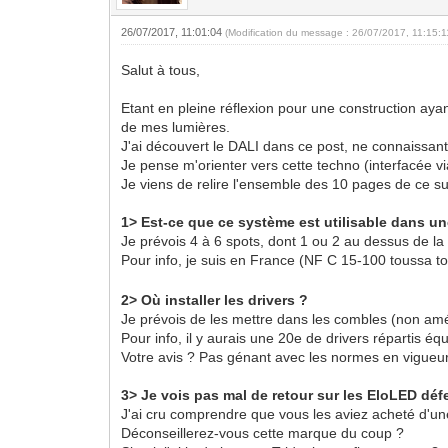
26/07/2017, 11:01:04
(Modification du message : 26/07/2017, 11:15:
Salut à tous,
Etant en pleine réflexion pour une construction ayan
de mes lumières.
J'ai découvert le DALI dans ce post, ne connaissan
Je pense m'orienter vers cette techno (interfacée v
Je viens de relire l'ensemble des 10 pages de ce s
1> Est-ce que ce système est utilisable dans un
Je prévois 4 à 6 spots, dont 1 ou 2 au dessus de l
Pour info, je suis en France (NF C 15-100 toussa 
2> Où installer les drivers ?
Je prévois de les mettre dans les combles (non amé
Pour info, il y aurais une 20e de drivers répartis 
Votre avis ? Pas génant avec les normes en vigueu
3> Je vois pas mal de retour sur les EloLED dé
J'ai cru comprendre que vous les aviez acheté d'un
Déconseillerez-vous cette marque du coup ?