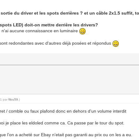
sortie du driver et les spots derrières ? et un câble 2x1.5 suffit, 
pots LED) doit-on mettre derrière les drivers?
e n'ai aucune connaissance en luminaire
s sont redondantes avec d'autres déjà posées et répondus
21 par
filou59
.)
ret / comble ou faux plafond donc en dehors d'un volume interdit
oi je place les eldoled comme ca. Ca passe par le tour du spot.
e l'on a acheté sur Ebay n'etait pas garanti au prix ou on les a eu.