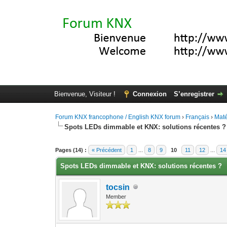
Bienvenue, Visiteur !
Connexion
S’enregistrer
Forum KNX francophone / English KNX forum
›
Français
›
Maté
Spots LEDs dimmable et KNX: solutions récentes ?
Moyenne : 5 (2 vote(s))
1
2
3
4
5
Pages (14) :
« Précédent
1
...
8
9
10
11
12
...
14
Spots LEDs dimmable et KNX: solutions récentes ?
tocsin
Member