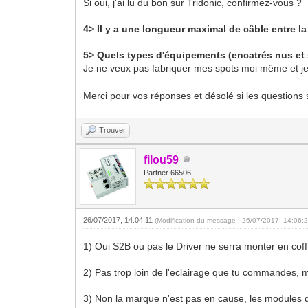
Si oui, j'ai lu du bon sur Tridonic, confirmez-vous ?
4> Il y a une longueur maximal de câble entre la 
5> Quels types d'équipements (encatrés nus et s
Je ne veux pas fabriquer mes spots moi même et j
Merci pour vos réponses et désolé si les question
Trouver
filou59
Partner 66506
26/07/2017, 14:04:11
(Modification du message : 26/07/2017, 14:06:
1) Oui S2B ou pas le Driver ne serra monter en coff
2) Pas trop loin de l'eclairage que tu commandes, m
3) Non la marque n'est pas en cause, les modules qu