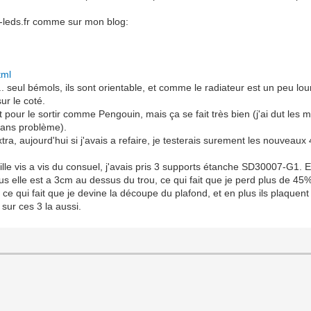
e-leds.fr comme sur mon blog:
tml
.. seul bémols, ils sont orientable, et comme le radiateur est un peu lour
sur le coté.
ort pour le sortir comme Pengouin, mais ça se fait très bien (j'ai dut les
 sans problème).
tra, aujourd'hui si j'avais a refaire, je testerais surement les nouvea
ille vis a vis du consuel, j'avais pris 3 supports étanche SD30007-G1. Et
s elle est a 3cm au dessus du trou, ce qui fait que je perd plus de 45
e qui fait que je devine la découpe du plafond, et en plus ils plaquent t
ur ces 3 la aussi.