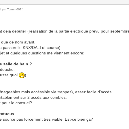
11 par
Torrent007
.)
t déjà débuter (réalisation de la partie électrique prévu pour septembre
t que de nom avant.
ia passerelle KNX/DALI of course).
ujet et quelques questions me viennent encore:
e salle de bain ?
a douche.
toussa quoi
).
nageables mais accéssible via trappes), assez facile d'accès.
équitablement sur 2 accès aux combles.
r pour le consuel?
fectueux
e source pas forcément très viable. Est-ce bien ça?