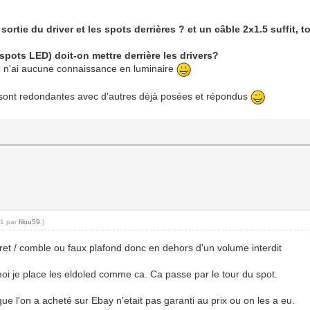
sortie du driver et les spots derrières ? et un câble 2x1.5 suffit, 
pots LED) doit-on mettre derrière les drivers?
e n'ai aucune connaissance en luminaire
s sont redondantes avec d'autres déjà posées et répondus
21 par
filou59
.)
ret / comble ou faux plafond donc en dehors d'un volume interdit
oi je place les eldoled comme ca. Ca passe par le tour du spot.
e l'on a acheté sur Ebay n'etait pas garanti au prix ou on les a eu.