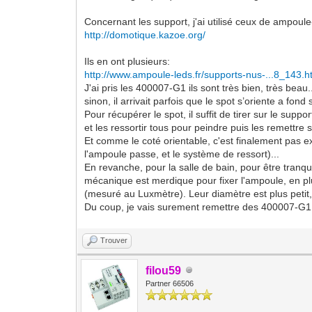
Concernant les support, j'ai utilisé ceux de ampoul
http://domotique.kazoe.org/
Ils en ont plusieurs:
http://www.ampoule-leds.fr/supports-nus-...8_143.h
J'ai pris les 400007-G1 ils sont très bien, très beau.
sinon, il arrivait parfois que le spot s’oriente a fond 
Pour récupérer le spot, il suffit de tirer sur le supp
et les ressortir tous pour peindre puis les remettre
Et comme le coté orientable, c'est finalement pas ex
l'ampoule passe, et le système de ressort)...
En revanche, pour la salle de bain, pour être tranqu
mécanique est merdique pour fixer l'ampoule, en plu
(mesuré au Luxmètre). Leur diamètre est plus petit, c
Du coup, je vais surement remettre des 400007-G1 s
Trouver
filou59
Partner 66506