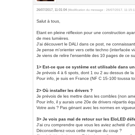
26/07/2017, 11:01:04
(Modification du message : 26/07/2017, 11:15:
Salut à tous,
Etant en pleine réflexion pour une construction ayan
de mes lumières.
J'ai découvert le DALI dans ce post, ne connaissan
Je pense m'orienter vers cette techno (interfacée v
Je viens de relire l'ensemble des 10 pages de ce s
1> Est-ce que ce système est utilisable dans un
Je prévois 4 à 6 spots, dont 1 ou 2 au dessus de l
Pour info, je suis en France (NF C 15-100 toussa 
2> Où installer les drivers ?
Je prévois de les mettre dans les combles (non amé
Pour info, il y aurais une 20e de drivers répartis 
Votre avis ? Pas génant avec les normes en vigueu
3> Je vois pas mal de retour sur les EloLED dé
J'ai cru comprendre que vous les aviez acheté d'un
Déconseillerez-vous cette marque du coup ?