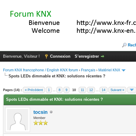
Rec
Bienvenue, Visiteur !
Connexion
S’enregistrer
Forum KNX francophone / English KNX forum
›
Français
›
Matériel KNX
Spots LEDs dimmable et KNX: solutions récentes ?
(s))
Pages (14) :
« Précédent
1
...
8
9
10
11
12
...
14
Suivant »
Spots LEDs dimmable et KNX: solutions récentes ?
tocsin
Member