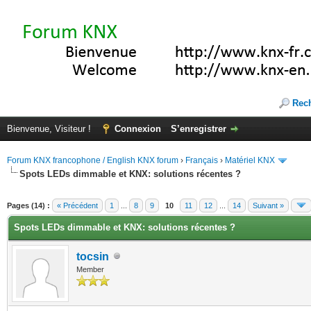
Rec
Bienvenue, Visiteur !
Connexion
S’enregistrer
Forum KNX francophone / English KNX forum
›
Français
›
Matériel KNX
Spots LEDs dimmable et KNX: solutions récentes ?
(s))
Pages (14) :
« Précédent
1
...
8
9
10
11
12
...
14
Suivant »
Spots LEDs dimmable et KNX: solutions récentes ?
tocsin
Member