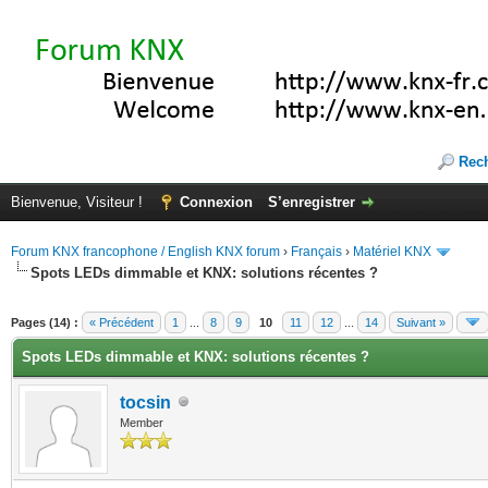
Rec
Bienvenue, Visiteur !
Connexion
S’enregistrer
Forum KNX francophone / English KNX forum
›
Français
›
Matériel KNX
Spots LEDs dimmable et KNX: solutions récentes ?
(s))
Pages (14) :
« Précédent
1
...
8
9
10
11
12
...
14
Suivant »
Spots LEDs dimmable et KNX: solutions récentes ?
tocsin
Member