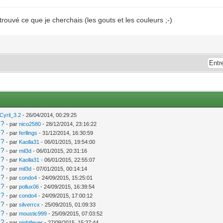
s trouvé ce que je cherchais (les gouts et les couleurs ;-)
Cyril_3.2
- 26/04/2014, 00:29:25
 ?
- par
nico2580
- 28/12/2014, 23:16:22
 ?
- par
ferllings
- 31/12/2014, 16:30:59
 ?
- par
Kaolla31
- 06/01/2015, 19:54:00
 ?
- par
mil3d
- 06/01/2015, 20:31:16
 ?
- par
Kaolla31
- 06/01/2015, 22:55:07
 ?
- par
mil3d
- 07/01/2015, 00:14:14
 ?
- par
condo4
- 24/09/2015, 15:25:01
 ?
- par
pollux06
- 24/09/2015, 16:39:54
 ?
- par
condo4
- 24/09/2015, 17:00:12
 ?
- par
silverrcx
- 25/09/2015, 01:09:33
 ?
- par
moustic999
- 25/09/2015, 07:03:52
 ?
- par
nightfever
- 27/09/2015, 15:27:44