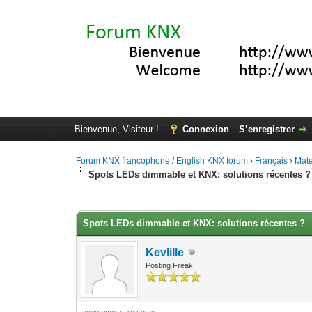
Bienvenue, Visiteur !
Connexion
S’enregistrer
Forum KNX francophone / English KNX forum
›
Français
›
Maté
Spots LEDs dimmable et KNX: solutions récentes ?
Moyenne : 5 (2 vote(s))
1
2
3
4
5
Spots LEDs dimmable et KNX: solutions récentes ?
Kevlille
Posting Freak