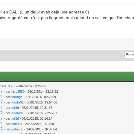
K en DALI (L'un deux avait déjà une adresse 0)
en regardé car c'est pas flagrant, mais quand on sait ce que l'on cherch
Cyril_3.2
- 26/04/2014, 00:29:25
 ?
- par
nico2580
- 28/12/2014, 23:16:22
 ?
- par
ferllings
- 31/12/2014, 16:30:59
 ?
- par
Kaolla31
- 06/01/2015, 19:54:00
 ?
- par
mil3d
- 06/01/2015, 20:31:16
 ?
- par
Kaolla31
- 06/01/2015, 22:55:07
 ?
- par
mil3d
- 07/01/2015, 00:14:14
 ?
- par
condo4
- 24/09/2015, 15:25:01
 ?
- par
pollux06
- 24/09/2015, 16:39:54