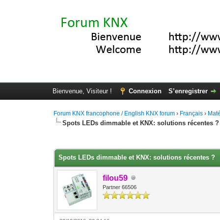
Bienvenue, Visiteur !
Connexion
S’enregistrer
Forum KNX francophone / English KNX forum
›
Français
›
Maté
Spots LEDs dimmable et KNX: solutions récentes ?
Moyenne : 5 (2 vote(s))
1
2
3
4
5
Spots LEDs dimmable et KNX: solutions récentes ?
filou59
Partner 66506