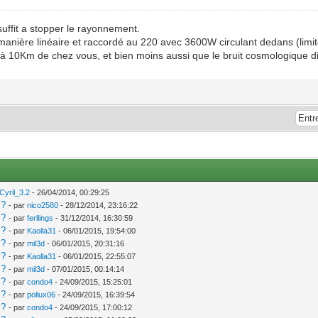
uffit a stopper le rayonnement.
manière linéaire et raccordé au 220 avec 3600W circulant dedans (li
à 10Km de chez vous, et bien moins aussi que le bruit cosmologique dif
Cyril_3.2
- 26/04/2014, 00:29:25
 ?
- par
nico2580
- 28/12/2014, 23:16:22
 ?
- par
ferllings
- 31/12/2014, 16:30:59
 ?
- par
Kaolla31
- 06/01/2015, 19:54:00
 ?
- par
mil3d
- 06/01/2015, 20:31:16
 ?
- par
Kaolla31
- 06/01/2015, 22:55:07
 ?
- par
mil3d
- 07/01/2015, 00:14:14
 ?
- par
condo4
- 24/09/2015, 15:25:01
 ?
- par
pollux06
- 24/09/2015, 16:39:54
 ?
- par
condo4
- 24/09/2015, 17:00:12