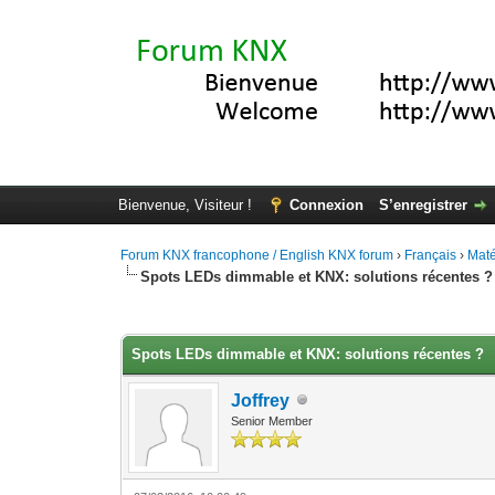
Bienvenue, Visiteur !
Connexion
S’enregistrer
Forum KNX francophone / English KNX forum
›
Français
›
Maté
Spots LEDs dimmable et KNX: solutions récentes ?
Moyenne : 5 (2 vote(s))
1
2
3
4
5
Spots LEDs dimmable et KNX: solutions récentes ?
Joffrey
Senior Member