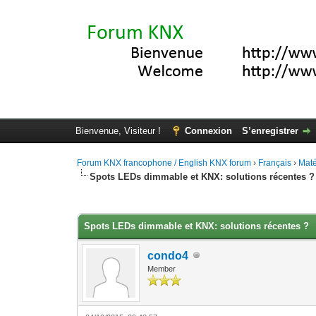
Bienvenue, Visiteur !
Connexion
S’enregistrer
Forum KNX francophone / English KNX forum
›
Français
›
Maté
Spots LEDs dimmable et KNX: solutions récentes ?
Moyenne : 5 (2 vote(s))
1
2
3
4
5
Spots LEDs dimmable et KNX: solutions récentes ?
condo4
Member