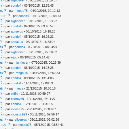
 ?
- par
nightfever
- 03/10/2015, 12:18:37
 ?
- par
condo4
- 03/10/2015, 12:55:45
es ?
- par
moose75
- 04/10/2015, 10:12:13
ntes ?
- par
condo4
- 05/10/2015, 12:04:43
 ?
- par
nightfever
- 03/10/2015, 13:13:22
 ?
- par
condo4
- 04/10/2015, 09:48:57
 ?
- par
abnaxus
- 05/10/2015, 16:18:28
 ?
- par
condo4
- 05/10/2015, 16:26:21
 ?
- par
abnaxus
- 05/10/2015, 16:33:24
es ?
- par
condo4
- 06/10/2015, 08:54:24
 ?
- par
nightfever
- 05/10/2015, 22:10:02
 ?
- par
eljub
- 06/10/2015, 05:14:42
es ?
- par
nightfever
- 07/10/2015, 00:25:39
 ?
- par
condo4
- 06/10/2015, 14:23:26
es ?
- par
Pengouin
- 04/03/2016, 13:52:33
 ?
- par
condo4
- 09/10/2015, 13:51:06
 ?
- par
condo4
- 11/11/2015, 17:08:39
es ?
- par
mteva
- 21/12/2015, 10:56:18
 ?
- par
mil3d
- 12/11/2015, 00:59:27
 ?
- par
texboy69
- 12/11/2015, 07:11:27
 ?
- par
condo4
- 12/11/2015, 11:31:55
 ?
- par
moose75
- 29/11/2015, 19:00:07
 ?
- par
moustic999
- 30/11/2015, 09:59:17
es ?
- par
silverrcx
- 05/12/2015, 02:02:26
ntes ?
- par
moose75
- 05/12/2015, 08:54:41