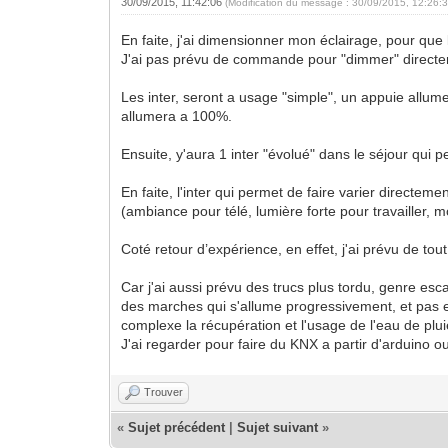
30/09/2015, 11:42:06
(Modification du message : 30/09/2015, 12:26:
En faite, j'ai dimensionner mon éclairage, pour qu
J'ai pas prévu de commande pour "dimmer" directeme
Les inter, seront a usage "simple", un appuie allume
allumera a 100%.
Ensuite, y'aura 1 inter "évolué" dans le séjour qui p
En faite, l'inter qui permet de faire varier directemen
(ambiance pour télé, lumière forte pour travailler, 
Coté retour d’expérience, en effet, j'ai prévu de tou
Car j'ai aussi prévu des trucs plus tordu, genre esc
des marches qui s'allume progressivement, et pas 
complexe la récupération et l'usage de l'eau de plui
J'ai regarder pour faire du KNX a partir d'arduino 
Trouver
«
Sujet précédent
|
Sujet suivant
»