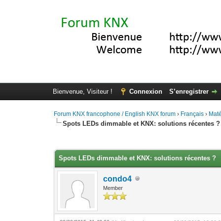
Bienvenue, Visiteur !
Connexion
S’enregistrer
Forum KNX francophone / English KNX forum
›
Français
›
Maté
Spots LEDs dimmable et KNX: solutions récentes ?
Moyenne : 5 (2 vote(s))
1
2
3
4
5
Spots LEDs dimmable et KNX: solutions récentes ?
condo4
Member