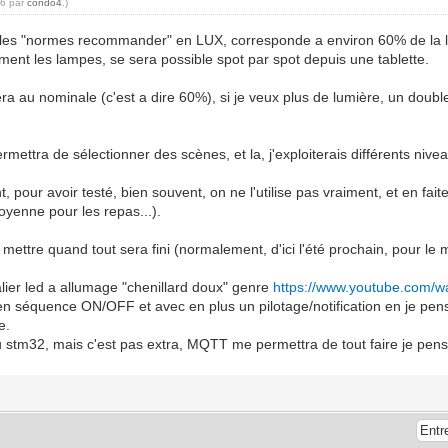
36 par
condo4
.)
e les "normes recommander" en LUX, corresponde a environ 60% de la lu
nt les lampes, se sera possible spot par spot depuis une tablette.
ra au nominale (c'est a dire 60%), si je veux plus de lumière, un doubl
ermettra de sélectionner des scènes, et la, j'exploiterais différents nive
t, pour avoir testé, bien souvent, on ne l'utilise pas vraiment, et en faite
moyenne pour les repas...).
t mettre quand tout sera fini (normalement, d'ici l'été prochain, pour le
alier led a allumage "chenillard doux" genre
https://www.youtube.com/w
en séquence ON/OFF et avec en plus un pilotage/notification en je pen
e.
ou stm32, mais c'est pas extra, MQTT me permettra de tout faire je pens