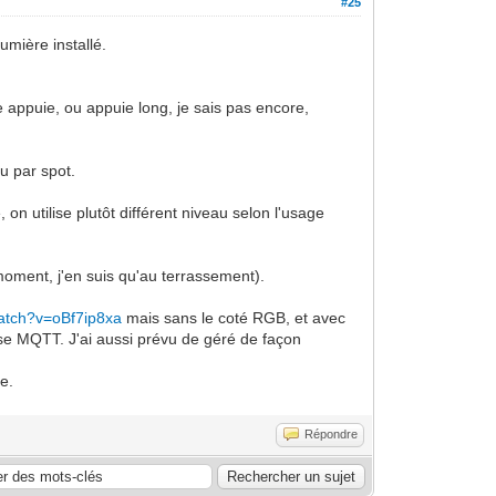
#25
mière installé.
e appuie, ou appuie long, je sais pas encore,
au par spot.
, on utilise plutôt différent niveau selon l'usage
 moment, j'en suis qu'au terrassement).
atch?v=oBf7ip8xa
mais sans le coté RGB, et avec
se MQTT. J'ai aussi prévu de géré de façon
e.
Répondre