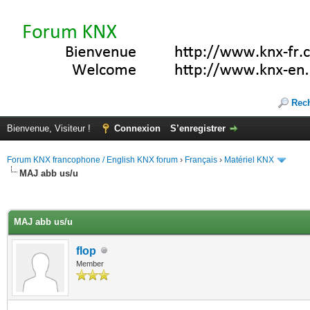
Rec
Bienvenue, Visiteur !
Connexion
S’enregistrer
Forum KNX francophone / English KNX forum
›
Français
›
Matériel KNX
MAJ abb us/u
(s))
MAJ abb us/u
flop
Member