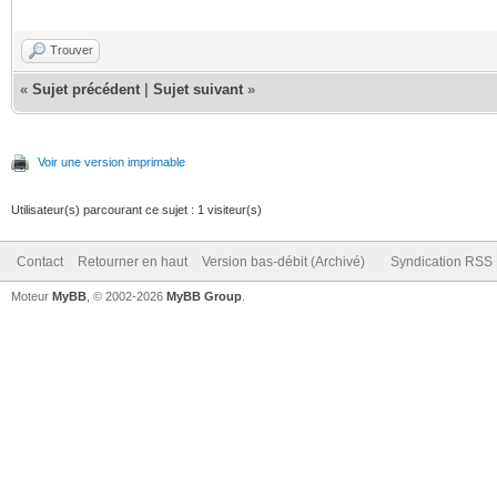
Trouver
«
Sujet précédent
|
Sujet suivant
»
Voir une version imprimable
Utilisateur(s) parcourant ce sujet : 1 visiteur(s)
Contact
Retourner en haut
Version bas-débit (Archivé)
Syndication RSS
Moteur
MyBB
, © 2002-2026
MyBB Group
.