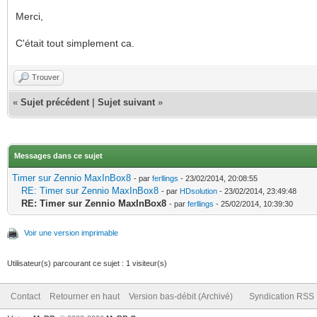
Merci,
C'était tout simplement ca.
Trouver
«
Sujet précédent
|
Sujet suivant
»
Messages dans ce sujet
Timer sur Zennio MaxInBox8
- par
ferllings
- 23/02/2014, 20:08:55
RE: Timer sur Zennio MaxInBox8
- par
HDsolution
- 23/02/2014, 23:49:48
RE: Timer sur Zennio MaxInBox8
- par
ferllings
- 25/02/2014, 10:39:30
Voir une version imprimable
Utilisateur(s) parcourant ce sujet : 1 visiteur(s)
Contact
Retourner en haut
Version bas-débit (Archivé)
Syndication RSS