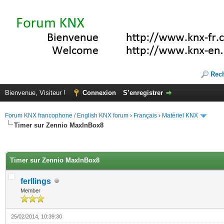
Rec
Bienvenue, Visiteur !
Connexion
S’enregistrer
Forum KNX francophone / English KNX forum
›
Français
›
Matériel KNX
Timer sur Zennio MaxInBox8
(s))
Timer sur Zennio MaxInBox8
ferllings
Member
25/02/2014, 10:39:30