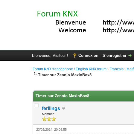
Bienvenue, Visiteur !
Connexion
S’enregistrer
Forum KNX francophone / English KNX forum
›
Français
›
Maté
Timer sur Zennio MaxInBox8
Moyenne : 0 (0 vote(s))
1
2
3
4
5
Timer sur Zennio MaxInBox8
ferllings
Member
23/02/2014, 20:08:55