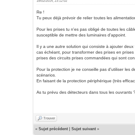
18/02/2014, 23:12:02
Re !
Tu peux déjà prévoir de relier toutes les alimentat
Pour les prises tu n'es pas obligé de toutes les c
susceptible de mettre des luminaires d'appoint.
Il y a une autre solution qui consiste à ajouter deux
cas échéant, pour transformer des prises en prises 
prises des circuits prises commandées qui sont co
Pour la protection je ne conseille pas d'utiliser le
scénarios.
En faisant de la protection périphérique (très effica
As tu prévu des détecteurs dans tous les ouvrants 
Trouver
«
Sujet précédent
|
Sujet suivant
»