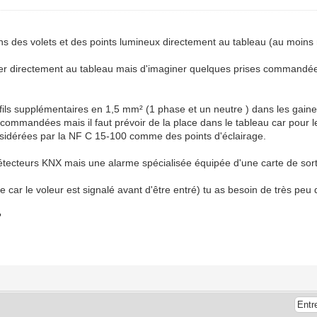
ions des volets et des points lumineux directement au tableau (au moins 
âbler directement au tableau mais d'imaginer quelques prises commandée
 fils supplémentaires en 1,5 mm² (1 phase et un neutre ) dans les gaines 
commandées mais il faut prévoir de la place dans le tableau car pour les
nsidérées par la NF C 15-100 comme des points d'éclairage.
s détecteurs KNX mais une alarme spécialisée équipée d'une carte de sor
ce car le voleur est signalé avant d'être entré) tu as besoin de très peu
?