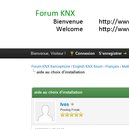
Bienvenue, Visiteur !
Connexion
S’enregistrer
Forum KNX francophone / English KNX forum
›
Français
›
Maté
aide au choix d'installation
Moyenne : 0 (0 vote(s))
1
2
3
4
5
aide au choix d'installation
Ives
Posting Freak