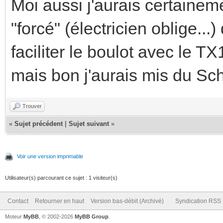
Moi aussi j'aurais certaineme
"forcé" (électricien oblige...
faciliter le boulot avec le T
mais bon j'aurais mis du Sch
Trouver
«
Sujet précédent
|
Sujet suivant
»
Voir une version imprimable
Utilisateur(s) parcourant ce sujet : 1 visiteur(s)
Contact
Retourner en haut
Version bas-débit (Archivé)
Syndication RSS
Moteur
MyBB
, © 2002-2026
MyBB Group
.