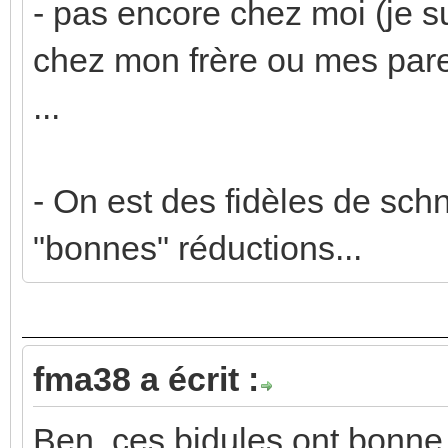
- pas encore chez moi (je sui
chez mon frère ou mes pare
...
- On est des fidèles de schn
"bonnes" réductions...
fma38 a écrit :
Ben, ces bidules ont bonne 