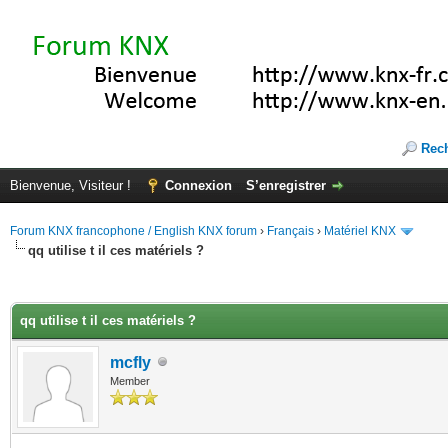
Rec
Bienvenue, Visiteur !
Connexion
S’enregistrer
Forum KNX francophone / English KNX forum
›
Français
›
Matériel KNX
qq utilise t il ces matériels ?
(s))
qq utilise t il ces matériels ?
mcfly
Member