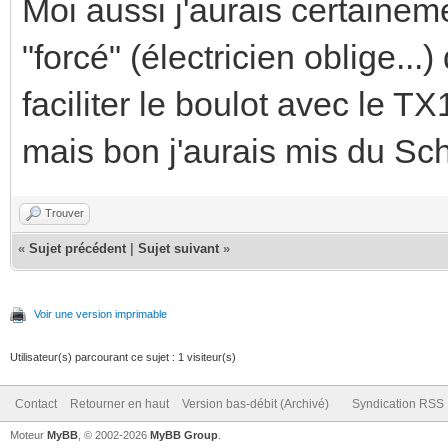
Moi aussi j'aurais certaineme
"forcé" (électricien oblige...
faciliter le boulot avec le T
mais bon j'aurais mis du Sch
Trouver
«
Sujet précédent
|
Sujet suivant
»
Voir une version imprimable
Utilisateur(s) parcourant ce sujet : 1 visiteur(s)
Contact
Retourner en haut
Version bas-débit (Archivé)
Syndication RSS
Moteur
MyBB
, © 2002-2026
MyBB Group
.