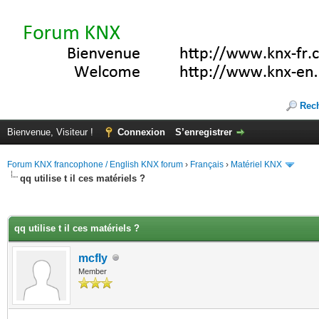
Rec
Bienvenue, Visiteur !
Connexion
S’enregistrer
Forum KNX francophone / English KNX forum
›
Français
›
Matériel KNX
qq utilise t il ces matériels ?
(s))
qq utilise t il ces matériels ?
mcfly
Member