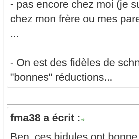
- pas encore chez moi (je sui
chez mon frère ou mes pare
...
- On est des fidèles de schn
"bonnes" réductions...
fma38 a écrit :
Ben, ces bidules ont bonne 