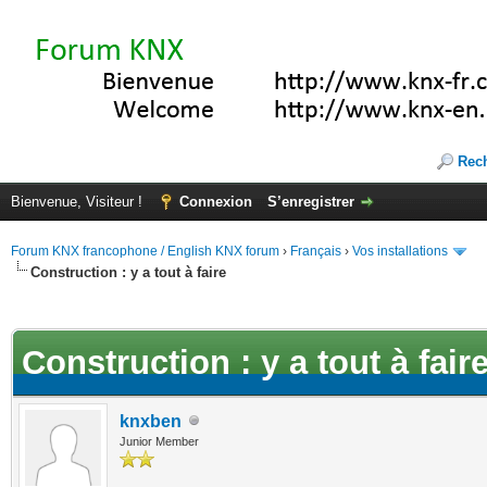
Rec
Bienvenue, Visiteur !
Connexion
S’enregistrer
Forum KNX francophone / English KNX forum
›
Français
›
Vos installations
Construction : y a tout à faire
(s))
Construction : y a tout à fair
knxben
Junior Member