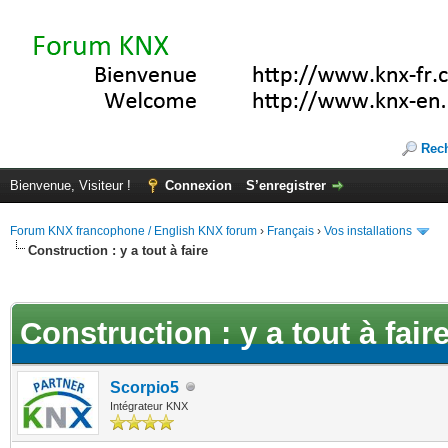
Rec
Bienvenue, Visiteur !
Connexion
S’enregistrer
Forum KNX francophone / English KNX forum
›
Français
›
Vos installations
Construction : y a tout à faire
(s))
Construction : y a tout à fair
Scorpio5
Intégrateur KNX