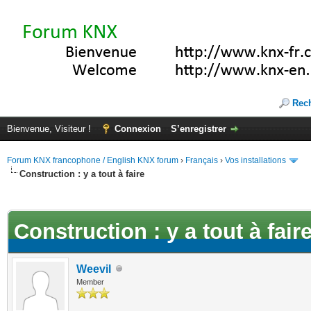
Rec
Bienvenue, Visiteur !
Connexion
S’enregistrer
Forum KNX francophone / English KNX forum
›
Français
›
Vos installations
Construction : y a tout à faire
(s))
Construction : y a tout à fair
Weevil
Member