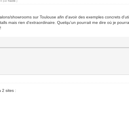
29 par
haole
.)
alons/showrooms sur Toulouse afin d'avoir des exemples concrets d'uti
talls mais rien d'extraordinaire. Quelqu'un pourrait me dire où je pourrai
!
 2 sites :