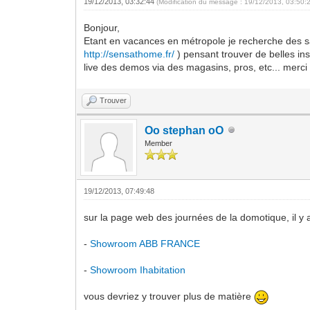
19/12/2013, 03:32:44
(Modification du message : 19/12/2013, 03:50:
Bonjour,
Etant en vacances en métropole je recherche des s
http://sensathome.fr/
) pensant trouver de belles ins
live des demos via des magasins, pros, etc... merci 
Trouver
Oo stephan oO
Member
19/12/2013, 07:49:48
sur la page web des journées de la domotique, il y a
-
Showroom ABB FRANCE
-
Showroom Ihabitation
vous devriez y trouver plus de matière