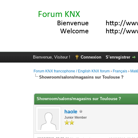
Bienvenue, Visiteur !
Connexion
S’enregistrer
Forum KNX francophone / English KNX forum
›
Français
›
Maté
Showroom/salons/magasins sur Toulouse ?
Moyenne : 0 (0 vote(s))
1
2
3
4
5
Showroom/salons/magasins sur Toulouse ?
haole
Junior Member