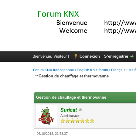
Bienvenue, Visiteur !
Connexion
S’enregistrer
Forum KNX francophone / English KNX forum
›
Français
›
Maté
Gestion de chauffage et thermovanne
Moyenne : 0 (0 vote(s))
1
2
3
4
5
Gestion de chauffage et thermovanne
Suricat
Administrator
06/10/2013, 21:53:37