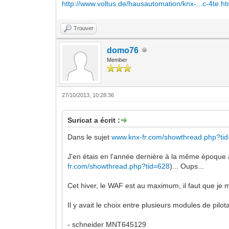
http://www.voltus.de/hausautomation/knx-...c-4te.ht
Trouver
domo76
Member
27/10/2013, 10:28:36
Suricat a écrit :
Dans le sujet
www.knx-fr.com/showthread.php?ti
J'en étais en l'année dernière à la même époque a
fr.com/showthread.php?tid=628
)... Oups...
Cet hiver, le WAF est au maximum, il faut que je 
Il y avait le choix entre plusieurs modules de pil
- schneider MNT645129