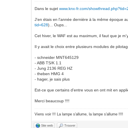
Dans le sujet
www.knx-fr.com/showthread.php?tid=
J'en étais en l'année dernière à la même époque au 
tid=628
)... Oups...
Cet hiver, le WAF est au maximum, il faut que je m'
Il y avait le choix entre plusieurs modules de pilot
- schneider MNT645129
- ABB TS/K 1.1
- Jung 2136 REG HZ
- theben HMG 4
- hager, je sais plus
Est-ce que certains d'entre vous en ont mit en appl
Merci beaucoup !!!!
Viens voir !!! La lampe s'allume, la lampe s'allume !!!!
Site web
Trouver