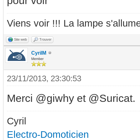
pour voir
Viens voir !!! La lampe s'allume
Site web
Trouver
CyrilM
Member
23/11/2013, 23:30:53
Merci @giwhy et @Suricat.
Cyril
Electro-Domoticien